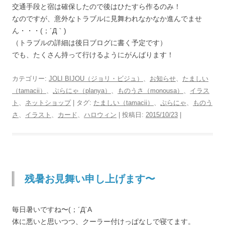
交通手段と宿は確保したので後はひたすら作るのみ！
なのですが、意外なトラブルに見舞われなかなか進んでませ
ん・・・(；´Д｀)
（トラブルの詳細は後日ブログに書く予定です）
でも、たくさん持って行けるようにがんばります！
カテゴリー:
JOLI BIJOU（ジョリ・ビジュ）
、
お知らせ
、
たましい
（tamacii）
、
ぷらにゃ（planya）
、
ものうさ（monousa）
、
イラス
ト
、
ネットショップ
| タグ:
たましい（tamacii）
、
ぷらにゃ
、
ものう
さ
、
イラスト
、
カード
、
ハロウィン
| 投稿日:
2015/10/23
|
残暑お見舞い申し上げます〜
毎日暑いですね〜(；´Д`A
体に悪いと思いつつ、クーラー付けっぱなしで寝てます。