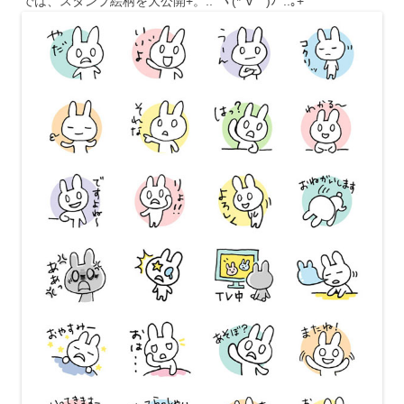
では、スタンプ絵柄を大公開+。:.ﾟヽ(*´∀｀)ﾉﾟ:.｡+ﾟ