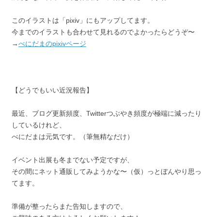
このイラストは「pixiv」にもアップしてます。
今までのイラストも合わせて見れるのでよかったらどうぞ〜
→
べにだまのpixivページ
【どうでもいい近況報告】
最近、ブログ更新頻度、Twitterつぶやき頻度が極端に減ったり
しているけれど、
べにだまは元気です。（筆無精なだけ）
イベント出展も冬までない予定ですが、
その間にネット通販してみようかな〜（仮）っとぼんやり思っ
てます。
準備が整ったらまた告知しますので、