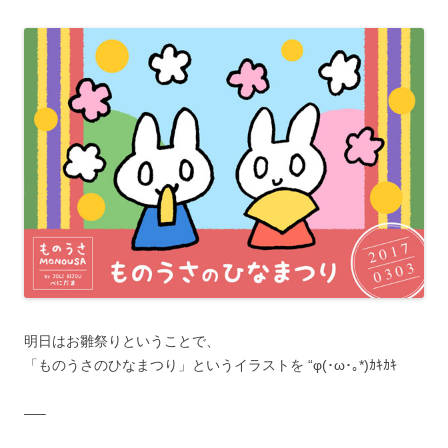
明日はお雛祭りということで、
「ものうさのひなまつり」というイラストを “φ(･ω･｡*)ｶｷｶｷ
—–