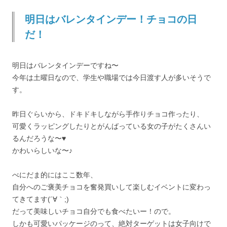
明日はバレンタインデー！チョコの日
だ！
明日はバレンタインデーですね〜
今年は土曜日なので、学生や職場では今日渡す人が多いそうで
す。
昨日ぐらいから、ドキドキしながら手作りチョコ作ったり、
可愛くラッピングしたりとがんばっている女の子がたくさんい
るんだろうな〜♥
かわいらしいな〜♪
べにだま的にはここ数年、
自分へのご褒美チョコを奮発買いして楽しむイベントに変わっ
てきてます(´∀｀;)
だって美味しいチョコ自分でも食べたいー！ので。
しかも可愛いパッケージのって、絶対ターゲットは女子向けで