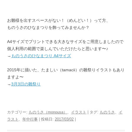
お雛様を出すスペースがない！（めんどい！）って方、
ものうさのひなまつりを飾ってみませんか？
A4サイズでプリントできる大きなサイズをご用意しましたので
個人利用の範囲で楽しんでいただけたらと思います〜♪
→
ものうさのひなまつり A4サイズ
2015年に描いた、たましい（tamacii）の雛祭りイラストもあり
ますよ〜
→
3月3日の雛祭り
カテゴリー:
ものうさ（monousa）
、
イラスト
| タグ:
ものうさ
、
イ
ラスト
、
年中行事
| 投稿日:
2017/03/02
|