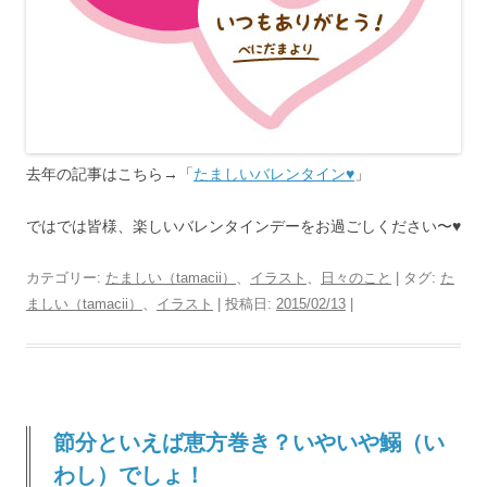
去年の記事はこちら→「
たましいバレンタイン♥
」
ではでは皆様、楽しいバレンタインデーをお過ごしください〜♥
カテゴリー:
たましい（tamacii）
、
イラスト
、
日々のこと
| タグ:
た
ましい（tamacii）
、
イラスト
| 投稿日:
2015/02/13
|
節分といえば恵方巻き？いやいや鰯（い
わし）でしょ！