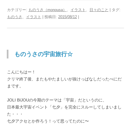
カテゴリー:
ものうさ（monousa）
、
イラスト
、
日々のこと
| タグ:
ものうさ
、
イラスト
| 投稿日:
2015/08/12
|
ものうさの宇宙旅行☆
こんにちはー！
クリマ終了後、またもやたましいが抜けっぱなしだったべにだ
まです。
JOLI BIJOUの今期のテーマは「宇宙」だというのに、
日本最大宇宙イベント「七夕」を完全にスルーしてしまいまし
た・・・
七夕アクセとか作ろう！って思ってたのに〜