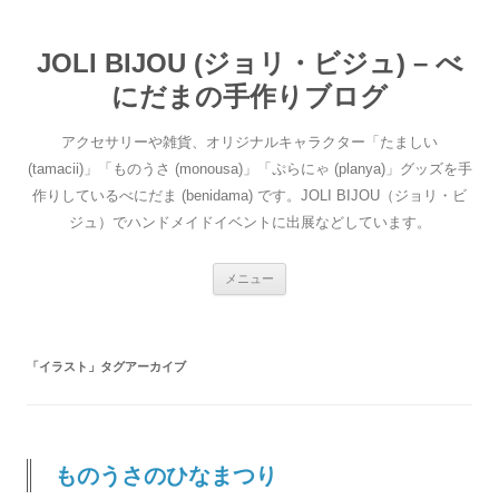
コ
ン
テ
ン
JOLI BIJOU (ジョリ・ビジュ) – べ
ツ
へ
にだまの手作りブログ
ス
キ
ッ
アクセサリーや雑貨、オリジナルキャラクター「たましい
プ
(tamacii)」「ものうさ (monousa)」「ぷらにゃ (planya)」グッズを手
作りしているべにだま (benidama) です。JOLI BIJOU（ジョリ・ビ
ジュ）でハンドメイドイベントに出展などしています。
メニュー
「
イラスト
」タグアーカイブ
ものうさのひなまつり