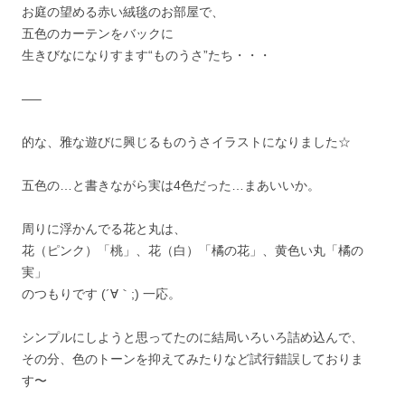
お庭の望める赤い絨毯のお部屋で、
五色のカーテンをバックに
生きびなになりすます“ものうさ”たち・・・
—–
的な、雅な遊びに興じるものうさイラストになりました☆
五色の…と書きながら実は4色だった…まあいいか。
周りに浮かんでる花と丸は、
花（ピンク）「桃」、花（白）「橘の花」、黄色い丸「橘の
実」
のつもりです (´∀｀;) 一応。
シンプルにしようと思ってたのに結局いろいろ詰め込んで、
その分、色のトーンを抑えてみたりなど試行錯誤しておりま
す〜