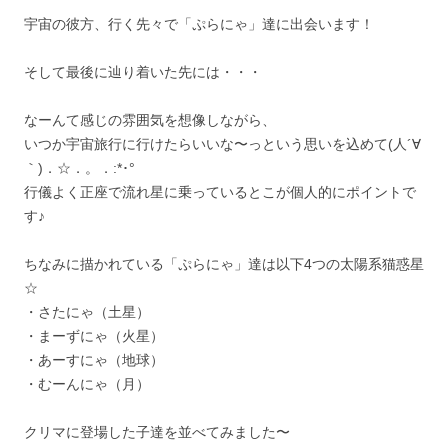
宇宙の彼方、行く先々で「ぷらにゃ」達に出会います！
そして最後に辿り着いた先には・・・
なーんて感じの雰囲気を想像しながら、
いつか宇宙旅行に行けたらいいな〜っという思いを込めて(人´∀
｀)．☆．。．:*･°
行儀よく正座で流れ星に乗っているとこが個人的にポイントで
す♪
ちなみに描かれている「ぷらにゃ」達は以下4つの太陽系猫惑星
☆
・さたにゃ（土星）
・まーずにゃ（火星）
・あーすにゃ（地球）
・むーんにゃ（月）
クリマに登場した子達を並べてみました〜