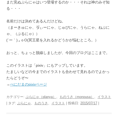
まだ見ぬぷらにゃはいつ登場するのか・・・それは神のみぞ知
る・・・
名前だけは決めてあるんだけどね。
（まーきゅにゃ、ゔぃーにゃ、じゅぴにゃ、うらにゃ、ねぷに
ゃ、（ぷるにゃ））
(´ー｀).｡ｏO(冥王星を入れるかどうかが悩むところ。）
おっと、ちょっと脱線しましたが、今回のブログはここまで。
このイラストは「pixiv」にもアップしています。
たましいなどの今までのイラストも合わせて見れるのでよかっ
たらどうぞ〜
→
べにだまのpixivページ
カテゴリー:
ぷらにゃ（planya）
、
ものうさ（monousa）
、
イラスト
| タグ:
ぷらにゃ
、
ものうさ
、
イラスト
| 投稿日:
2015/07/17
|